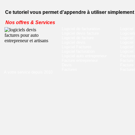
Ce tutoriel vous permet d'appendre à utiliser simplemen
Nos offres & Services
Logiciel de facturation
Logiciel
Logiciel devis facture
Logiciel
Logiciel de facture
Logiciel
Logiciel devis
Logiciel
Logiciel Factures
Logiciel
Logiciel facturation
Logiciel
Logiciel auto entrepreneur
Factures
Facture entrepreneur
Facture
Devis
Facture 
Factures
Factures
A votre service depuis 2010