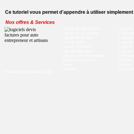
Ce tutoriel vous permet d'appendre à utiliser simplement 
Nos offres & Services
Logiciel de facturation
Logiciel
Logiciel devis facture
Logiciel
Logiciel de facture
Logiciel
Logiciel devis
Logiciel
Logiciel Factures
Logiciel
Logiciel facturation
Logiciel
Logiciel auto entrepreneur
Factures
Facture entrepreneur
Facture
Devis
Facture 
Factures
Factures
A votre service depuis 2010