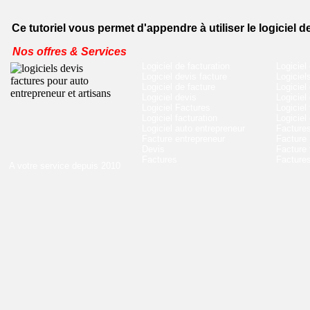
Ce tutoriel vous permet d'appendre à utiliser le logici
Nos offres & Services
Logiciel de facturation
Logiciel
Logiciel devis facture
Logiciel
Logiciel de facture
Logiciel
Logiciel devis
Logiciel
Logiciel Factures
Logiciel
Logiciel facturation
Logiciel
Logiciel auto entrepreneur
Factures
Facture entrepreneur
Facture
Devis
Facture 
Factures
Factures
A votre service depuis 2010