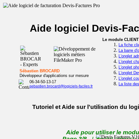
Aide logiciel Devis-Fac
Le module CLIENTS 
La fiche cl
La barre d'
L'onglet ad
L'onglet ch
L'onglet ph
Sébastien BROCARD
L'onglet De
Développeur d'applications sur mesure
L'onglet co
06-34-50-13-17
La liste de
sebastien.brocard@logiciels-faciles.fr
Tutoriel et Aide sur l'utilisation du 
Aide pour utiliser le modu
Page 3/8
- L'onglet adresse 